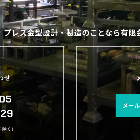
／
プレス金型設計・製造のことなら
有限
わせ
905
メー
929
日を除く）